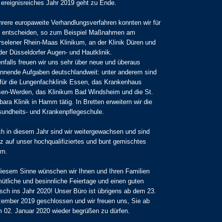
 ereignisreiches Jahr 2019 geht zu Ende.
rere europaweite Verhandlungsverfahren konnten wir für
 entscheiden, so zum Beispiel Maßnahmen am
selener Rhein-Maas Klinikum, an der Klinik Düren und
der Düsseldorfer Augen- und Hautklinik.
nfalls freuen wir uns sehr über neue und überaus
nnende Aufgaben deutschlandweit: unter anderem sind
 für die Lungenfachklinik Essen, das Krankenhaus
en-Werden, das Klinikum Bad Windsheim und die St.
bara Klinik in Hamm tätig. In Bretten erweitern wir die
undheits- und Krankenpflegeschule.
h in diesem Jahr sind wir weitergewachsen und sind
lz auf unser hochqualifiziertes und bunt gemischtes
am.
diesem Sinne wünschen wir Ihnen und Ihren Familien
ütliche und besinnliche Feiertage und einen guten
sch ins Jahr 2020! Unser Büro ist übrigens ab dem 23.
ember 2019 geschlossen und wir freuen uns, Sie ab
 02. Januar 2020 wieder begrüßen zu dürfen.