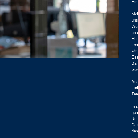
Ein
Meh
uns
Wür
an 
Ebe
spa
wir
Ess
Bar
Ges
Auc
sto
Te
In 
gem
Rut
Dez
dem