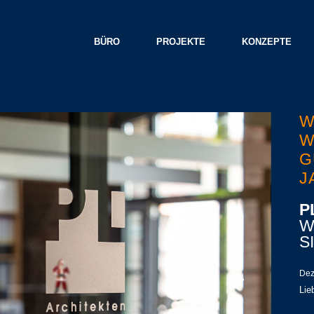
BÜRO
PROJEKTE
KONZEPTE
W
W
G
J
P
W
S
Dez
Lie