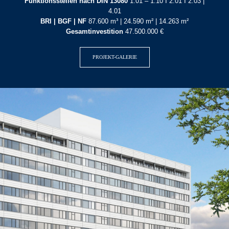
Funktionsstellen nach DIN 13080
1.01 – 1.10 I 2.01 I 2.03 |
4.01
BRI | BGF | NF
87.600 m³ | 24.590 m² | 14.263 m²
Gesamtinvestition
47.500.000 €
PROJEKT-GALERIE